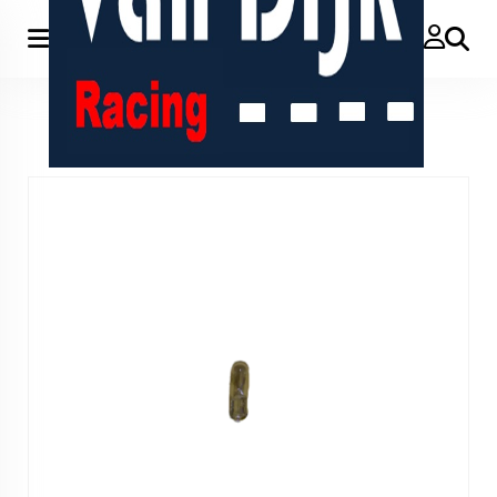
Zoeken
Home
>
12V 1,2W wedge