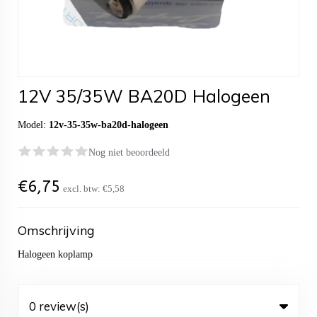
12V 35/35W BA20D Halogeen
Model:
12v-35-35w-ba20d-halogeen
Nog niet beoordeeld
€
6,75
excl. btw:
€5,58
Omschrijving
Halogeen koplamp
0 review(s)