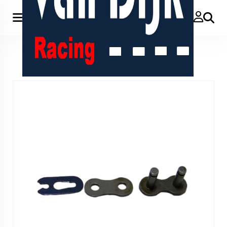
Zoeken
Home
>
415 ketting Esjot 100sh