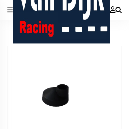
Zoeken
Home
>
aanzuigrubber in frame