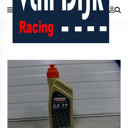
Zoeken
Home
>
Castrol xr 77 2 takt meng olie