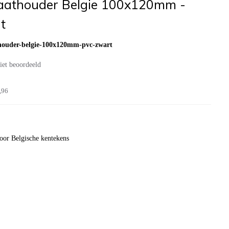
aathouder Belgie 100x120mm -
t
houder-belgie-100x120mm-pvc-zwart
iet beoordeeld
,96
oor Belgische kentekens