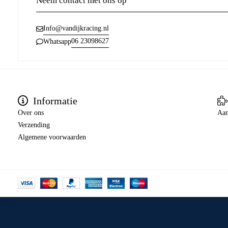
Neem contact met ons op
Info@vandijkracing.nl
06 23098627
Whatsapp
Informatie
Over ons
Aan
Verzending
Algemene voorwaarden