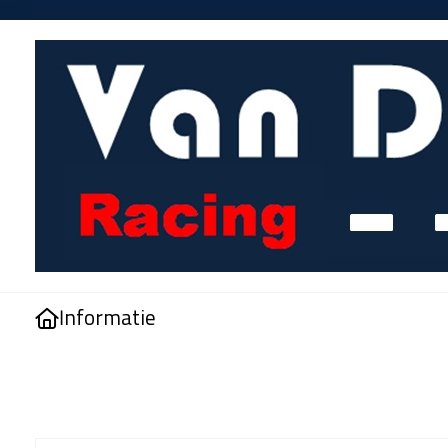
Informatie
Home
>
Kentekenplaathouder Belgie 100x120mm - PVC - Zwart