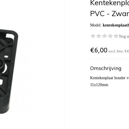
Kentekenpl
PVC - Zwar
Model:
kentekenplaat
Nog n
€
6,00
excl. btw:
€4
Omschrijving
Kentekenplaat houder v
11x120mm