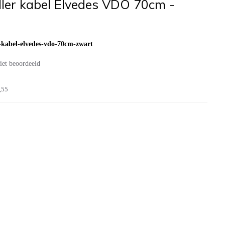
ller kabel Elvedes VDO 70cm -
r-kabel-elvedes-vdo-70cm-zwart
iet beoordeeld
,55