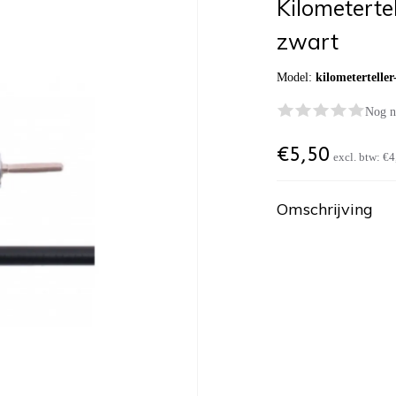
Kilometerte
zwart
Model:
kilometertelle
Nog n
€
5,50
excl. btw:
€4
Omschrijving