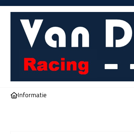
Informatie
Home
>
Kilometerteller kabel Elvedes VDO 70cm - zwart