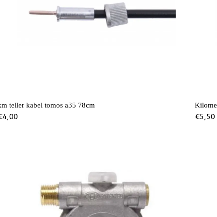
km teller kabel tomos a35 78cm
Kilome
€
4,00
€
5,50