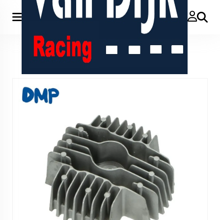
Zoeken
Home
>
Puch 70cc 45mm cilinder kop