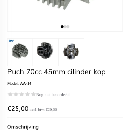
Puch 70cc 45mm cilinder kop
Model:
AA-14
Nog niet beoordeeld
€
25,00
excl. btw:
€20,66
Omschrijving