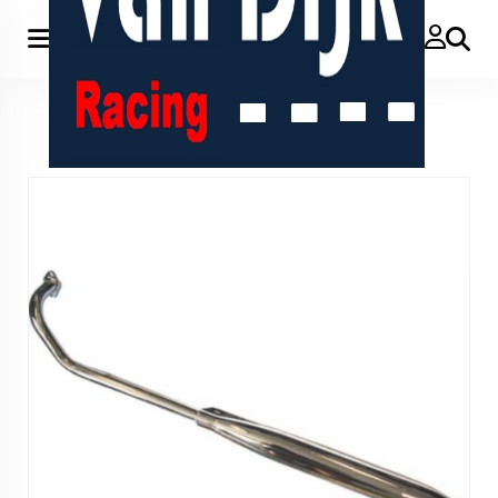
Zoeken
Home
>
Tecno speedy uitlaat snel origineel model 26mm