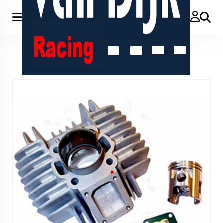
Zoeken
Home
>
Tomos 65cc airsal 44mm a35 a52 membraan