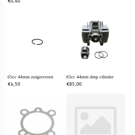
€
0,40
65cc 44mm zuigerveren
65cc 44mm dmp cilinder
€
4,50
€
85,00