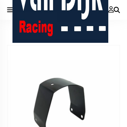
Zoeken
Home
>
Voorspatbord beugel nieuw type va 2007